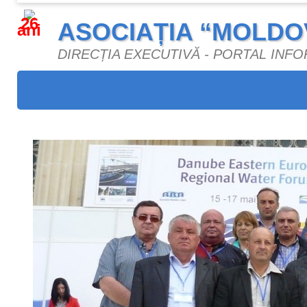
26
ASOCIAȚIA “MOLDO
ani
DIRECȚIA EXECUTIVĂ - PORTAL INF