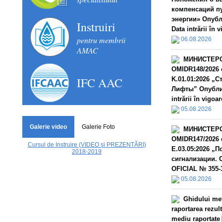
компенсаций п
энергии» Опубл
Instruiri
Data intrării în 
pentru membrii
06.08.2026
AMAC
МИНИСТЕРС
OMIDR148/2026 
IFC AAC
K.01.01:2026 „
Лифты” Опублик
intrării în vigoar
05.08.2026
Galerie video
Galerie Foto
МИНИСТЕРС
OMIDR147/2026 
Cursul de Instruire (VIDEO și PREZENTĂRI)
E.03.05:2026 „
2018-2019
сигнализации. 
OFICIAL № 355-3
05.08.2026
Ghidului met
raportarea rezult
mediu raportate