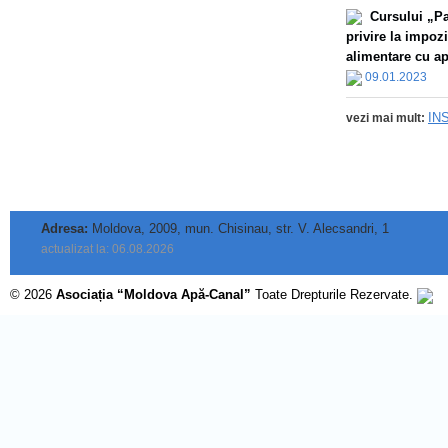
Сursului „Par
privire la impoz
alimentare cu apă
09.01.2023
IN
vezi mai mult:
Adresa:
Moldova, 2009, mun. Chisinau, str. V. Alecsandri, 1
actualizat la: 06.08.2026
© 2026
Asociația “Moldova Apă-Canal”
Toate Drepturile Rezervate.