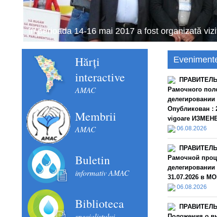
In perioada 14-16 mai 2017 a fost organizată viz
Hărți
Eveniment
interactive
ПРАВИТЕЛЬС
AMAC
Рамочного пол
делегировании
Опубликован : 2
Membrii
vigoare ИЗМЕНЕН
AMAC
06.08.2026
ПРАВИТЕЛЬС
Buletin
Рамочной проц
делегировании 
informativ AMAC
31.07.2026 в MO
06.08.2026
Biblioteca
ПРАВИТЕЛЬС
specialistului
Положения о в