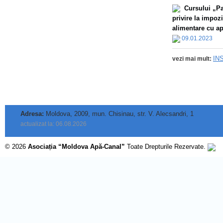
Сursului „Par
privire la impoz
alimentare cu apă
09.01.2023
IN
vezi mai mult:
Adresa:
Moldova, 2009, mun. Chisinau, str. V. Alecsandri, 1
actualizat la: 06.08.2026
© 2026
Asociația “Moldova Apă-Canal”
Toate Drepturile Rezervate.