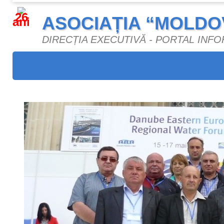
26
ASOCIAȚIA “MOLDO
ani
DIRECȚIA EXECUTIVĂ - PORTAL INF