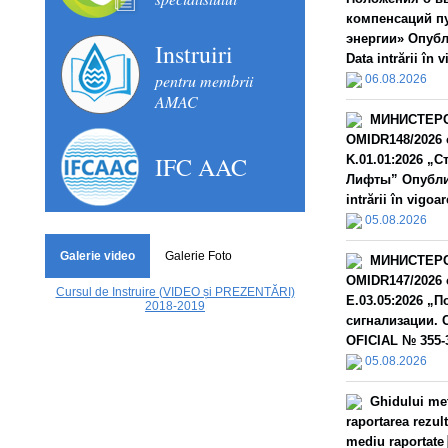
компенсаций п
энергии» Опубл
Instruiri
Data intrării în 
pentru membrii
06.08.2026
AMAC
МИНИСТЕРС
OMIDR148/2026 
IFC AAC
K.01.01:2026 „
Лифты” Опублик
intrării în vigoar
05.08.2026
Galerie video
Galerie Foto
МИНИСТЕРС
OMIDR147/2026 
Cursul de Instruire (VIDEO și PREZENTĂRI)
E.03.05:2026 „
2018-2019
сигнализации. 
OFICIAL № 355-3
05.08.2026
Ghidului met
raportarea rezult
mediu raportate