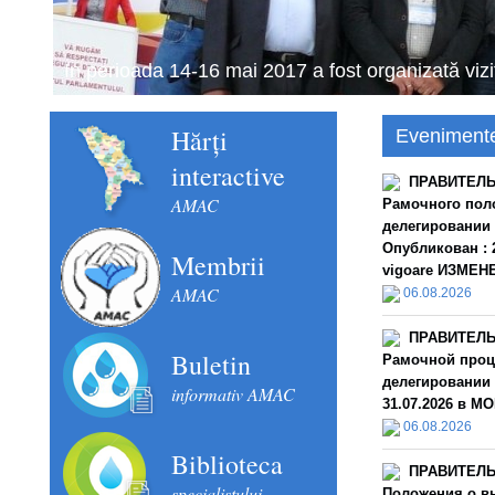
Schimbul de experiență în domeniul financiar con
septembrie 2018).
Hărți
Eveniment
interactive
ПРАВИТЕЛЬС
AMAC
Рамочного пол
делегировании
Опубликован : 2
Membrii
vigoare ИЗМЕНЕН
AMAC
06.08.2026
ПРАВИТЕЛЬС
Buletin
Рамочной проц
делегировании 
informativ AMAC
31.07.2026 в MO
06.08.2026
Biblioteca
ПРАВИТЕЛЬС
specialistului
Положения о в