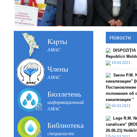
Новости
Карты
AMAC
DISPOZIŢIA n
Republicii Mold
19.04.2021
Члены
Закон Р.М. 
AMAC
канализации" (И
Постановление 
Бюллетень
положения об 
канализации "
информационный
04.03.2021
AMAC
Lege R.M. Nr
Библиотека
canalizare" (MOD
26.06.21) Hotărî
специалиста
04.03.2021