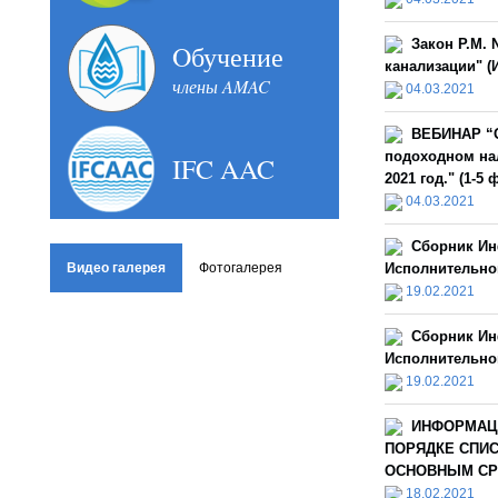
Закон Р.М. 
Oбучение
канализации" (И
члены AMAC
04.03.2021
ВЕБИНАР “О
подоходном нал
IFC AAC
2021 год." (1-5
04.03.2021
Сборник Ин
Видео галерея
Фотогалерея
Исполнительной
19.02.2021
Сборник Ин
Исполнительной
19.02.2021
ИНФОРМАЦ
ПОРЯДКЕ СПИ
ОСНОВНЫМ СРЕ
18.02.2021