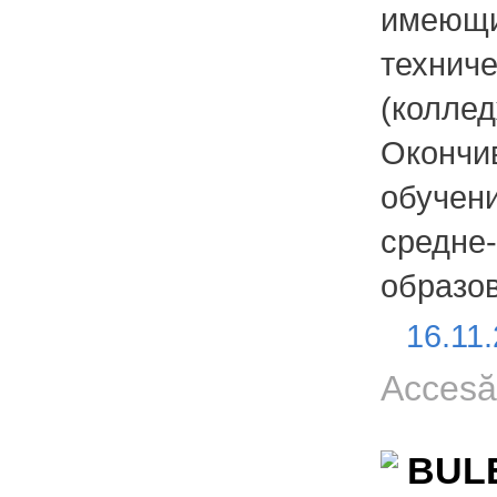
имеющи
технич
(колл
Окончи
обучен
средне-
образо
16.11
Accesă
BULE