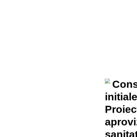
Consu
initial
Proiec
aprovi
sanita