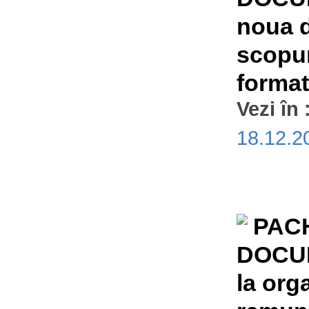
noua d
scopur
format
Vezi în 
18.12.
PAC
DOCUM
la org