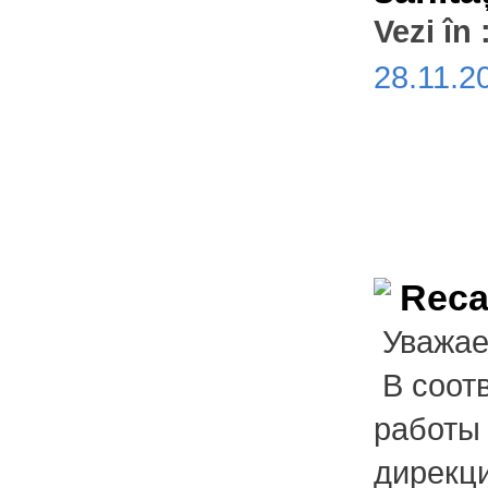
Vezi în 
28.11.
Recal
Уваж
В соотв
работы
дирекц