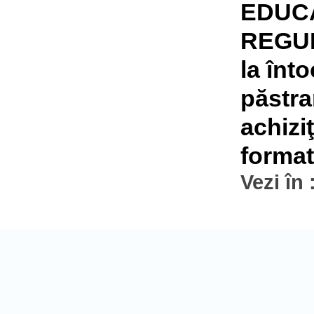
EDUC
REGUL
la înt
păstra
achiziţ
format
Vezi în 