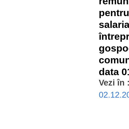
remune
pentru
salaria
întrep
gospod
comuna
data 0
Vezi în 
02.12.