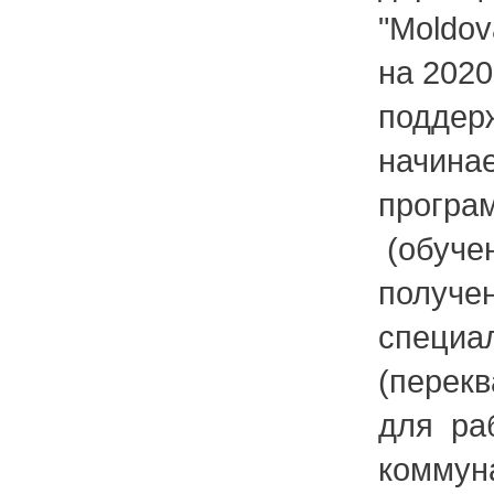
"Moldov
на 2020-
поддерж
начина
програ
(обучен
получе
специа
(перек
для ра
коммуна