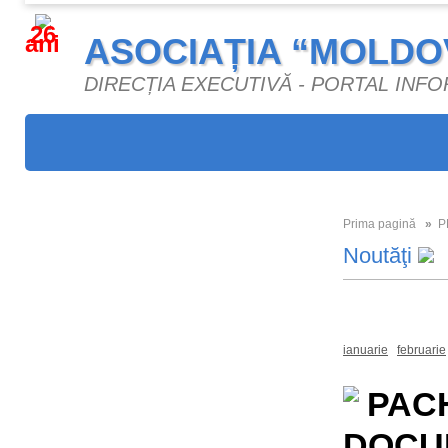
26
ani
ASOCIAȚIA “MOLDO
DIRECȚIA EXECUTIVĂ - PORTAL INF
Prima pagină
»
P
Noutăţi
Toate
2026
ianuarie
februarie
PAC
DOCU